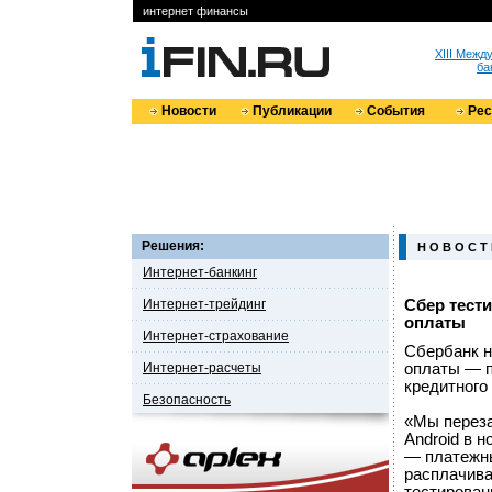
интернет финансы
XIII Меж
ба
Новости
Публикации
События
Ре
Решения:
Н О В О С Т
Интернет-банкинг
Интернет-трейдинг
Сбер тест
оплаты
Интернет-страхование
Сбербанк н
Интернет-расчеты
оплаты — п
кредитного
Безопасность
«Мы переза
Android в 
— платежны
расплачива