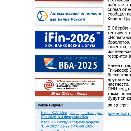
тестирован
работает с
сигнал от 
сообщил пе
Кирилл Цар
В Сбербанк
тестирует 
«Испытания
браслетов,
клиентов, 
исследован
говорится 
Ранее о те
Тинькофф Б
бесконтакт
другое и н
частности,
ПИН-код, н
также план
будут спис
Рекомендуем:
29.12.2022
Итоги XXVI Международного Форума
все новост
iFin-2026, 3-4 февраля 2026
Итоги XII Международного форума
"ВБА 2025" 21-22 октября 2025