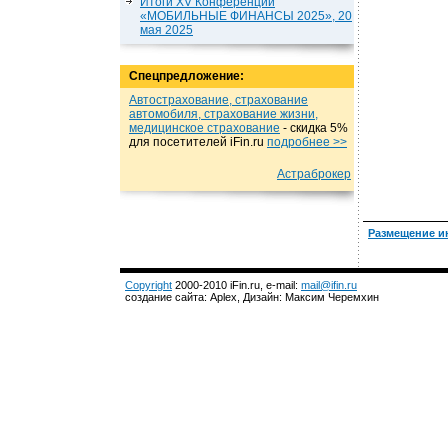
Итоги XV Конференции
«МОБИЛЬНЫЕ ФИНАНСЫ 2025», 20
мая 2025
Спецпредложение:
Автострахование, страхование
автомобиля, страхование жизни,
медицинское страхование
- cкидка 5%
для посетителей iFin.ru
подробнеe >>
Астраброкер
Размещение и
Copyright
2000-2010 iFin.ru, e-mail:
mail@ifin.ru
создание сайта: Aplex, Дизайн: Максим Черемхин