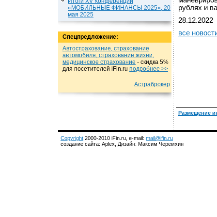
маневриров
Итоги XV Конференции
рублях и в
«МОБИЛЬНЫЕ ФИНАНСЫ 2025», 20
мая 2025
28.12.2022
все новост
Спецпредложение:
Автострахование, страхование
автомобиля, страхование жизни,
медицинское страхование
- cкидка 5%
для посетителей iFin.ru
подробнеe >>
Астраброкер
Размещение и
Copyright
2000-2010 iFin.ru, e-mail:
mail@ifin.ru
создание сайта: Aplex, Дизайн: Максим Черемхин