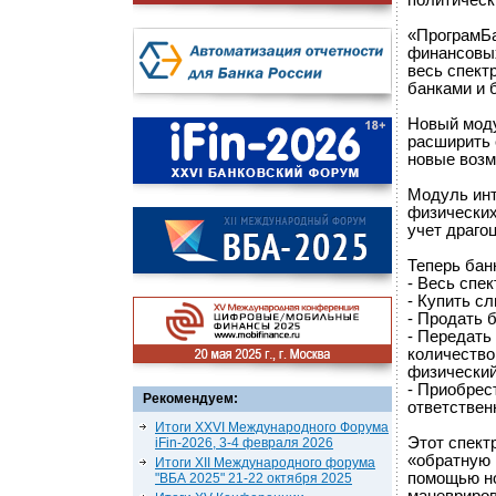
политическ
«ПрограмБа
финансовых
весь спект
банками и 
Новый моду
расширить 
новые возм
Модуль инт
физических
учет драго
Теперь бан
- Весь спе
- Купить с
- Продать 
- Передать
количество
физический
- Приобрес
Рекомендуем:
ответствен
Итоги XXVI Международного Форума
Этот спект
iFin-2026, 3-4 февраля 2026
«обратную 
Итоги XII Международного форума
помощью но
"ВБА 2025" 21-22 октября 2025