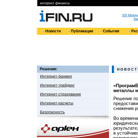
интернет финансы
XIII Меж
ба
Новости
Публикации
События
Ре
Решения:
Н О В О С Т
Интернет-банкинг
Интернет-трейдинг
«ПрограмБ
металлы и
Интернет-страхование
Решение по
Интернет-расчеты
предостави
снижения р
Безопасность
Во времена
юридически
результате
в устойчив