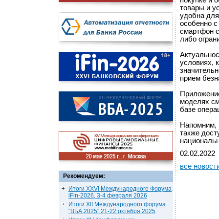
покупке и 
товары и у
удобна для
особенно с
смартфон с
либо огран
Актуальнос
условиях, 
значительн
прием безн
Приложение
моделях с
базе опера
Напомним, 
также дост
национальн
02.02.2022
все новост
Рекомендуем:
Итоги XXVI Международного Форума
iFin-2026, 3-4 февраля 2026
Итоги XII Международного форума
"ВБА 2025" 21-22 октября 2025