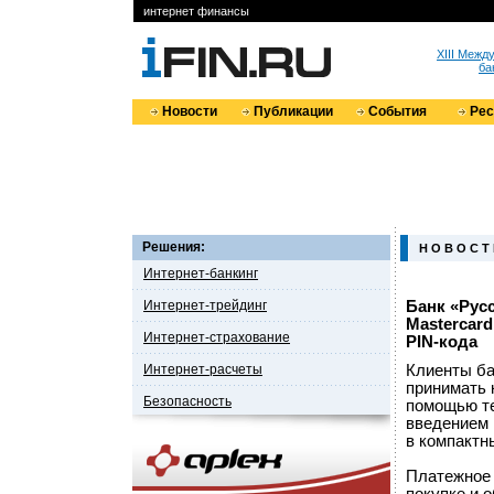
интернет финансы
XIII Меж
ба
Новости
Публикации
События
Ре
Решения:
Н О В О С Т
Интернет-банкинг
Интернет-трейдинг
Банк «Рус
Mastercar
Интернет-страхование
PIN-кода
Интернет-расчеты
Клиенты ба
принимать 
Безопасность
помощью те
введением 
в компактн
Платежное 