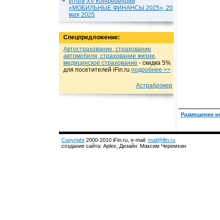
Итоги XV Конференции
«МОБИЛЬНЫЕ ФИНАНСЫ 2025», 20
мая 2025
Спецпредложение:
Автострахование, страхование
автомобиля, страхование жизни,
медицинское страхование
- cкидка 5%
для посетителей iFin.ru
подробнеe >>
Астраброкер
Размещение и
Copyright
2000-2010 iFin.ru, e-mail:
mail@ifin.ru
создание сайта: Aplex, Дизайн: Максим Черемхин