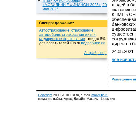
закрываемы
Итоги XV Конференции
людей в ба
«МОБИЛЬНЫЕ ФИНАНСЫ 2025», 20
мая 2025
оказанию к
КПМГ в СНГ
обеспечив
Спецпредложение:
банковских
цифровизац
Автострахование, страхование
существенн
автомобиля, страхование жизни,
сотруднико
медицинское страхование
- cкидка 5%
для посетителей iFin.ru
подробнеe >>
директор б
24.05.2021
Астраброкер
все новост
Размещение и
Copyright
2000-2010 iFin.ru, e-mail:
mail@ifin.ru
создание сайта: Aplex, Дизайн: Максим Черемхин