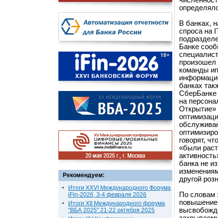
численности
определяло
В банках, 
спроса на 
подразделе
Банке сооб
специалист
произошел 
команды ип
информацио
банках так
СберБанке 
на персона
Открытие» 
оптимизаци
обслуживан
оптимизиро
говорят, ч
«были раст
активность
банка не и
изменениям
Рекомендуем:
другой роз
Итоги XXVI Международного Форума
По словам 
iFin-2026, 3-4 февраля 2026
повышением
Итоги XII Международного форума
высвобожде
"ВБА 2025" 21-22 октября 2025