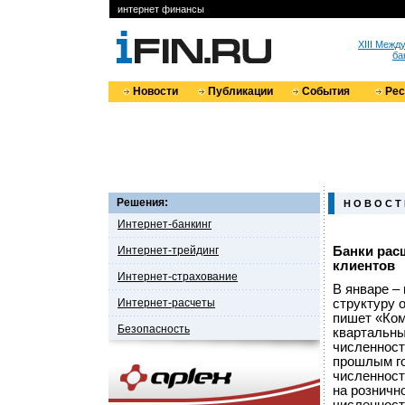
интернет финансы
XIII Меж
ба
Новости
Публикации
События
Ре
Решения:
Н О В О С Т
Интернет-банкинг
Интернет-трейдинг
Банки рас
клиентов
Интернет-страхование
В январе –
Интернет-расчеты
структуру 
пишет «Ком
Безопасность
квартальны
численност
прошлым го
численност
на розничн