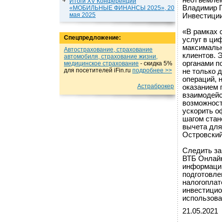
неотъемлем
Итоги XV Конференции
Владимир П
«МОБИЛЬНЫЕ ФИНАНСЫ 2025», 20
мая 2025
Инвестиции
«В рамках 
Спецпредложение:
услуг в ци
максимальн
Автострахование, страхование
клиентов. 
автомобиля, страхование жизни,
органами п
медицинское страхование
- cкидка 5%
для посетителей iFin.ru
подробнеe >>
не только 
операций, 
Астраброкер
оказанием 
взаимодейс
возможност
ускорить о
шагом стан
вычета для
Островский
Следить за
ВТБ Онлайн
информацию
подготовле
налогоплат
инвестицио
использова
21.05.2021