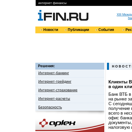
интернет финансы
XIII Меж
ба
Новости
Публикации
События
Ре
Решения:
Н О В О С Т
Интернет-банкинг
Интернет-трейдинг
Клиенты В
в один кл
Интернет-страхование
Банк ВТБ в
Интернет-расчеты
на рынке з
С сегодняш
Безопасность
получение 
всего в не
офис банка
документы,
налоговую 