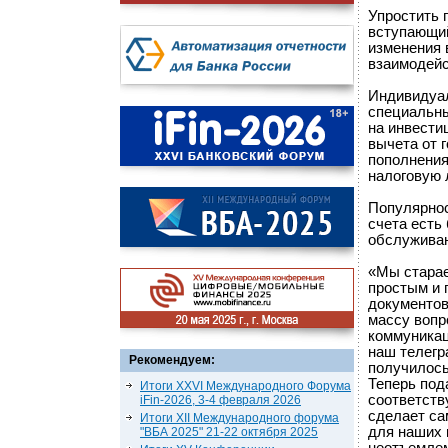
Упростить 
вступающий
изменения 
взаимодейс
Индивидуал
специальны
на инвести
вычета от 
пополнения
налоговую 
Популярнос
счета есть
обслуживан
«Мы старае
простым и 
документов
массу вопр
коммуникац
наш телегр
Рекомендуем:
получилось
Теперь под
Итоги XXVI Международного Форума
соответств
iFin-2026, 3-4 февраля 2026
сделает са
Итоги XII Международного форума
для наших 
"ВБА 2025" 21-22 октября 2025