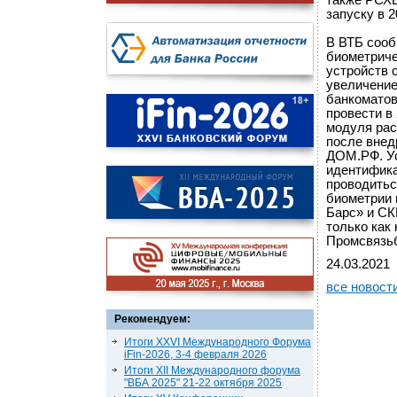
также РСХБ
запуску в 
В ВТБ сооб
биометриче
устройств 
увеличение
банкоматов
провести в
модуля рас
после внед
ДОМ.РФ. Ус
идентифика
проводитьс
биометрии 
Барс» и СК
только как
Промсвязьб
24.03.2021
все новост
Рекомендуем:
Итоги XXVI Международного Форума
iFin-2026, 3-4 февраля 2026
Итоги XII Международного форума
"ВБА 2025" 21-22 октября 2025