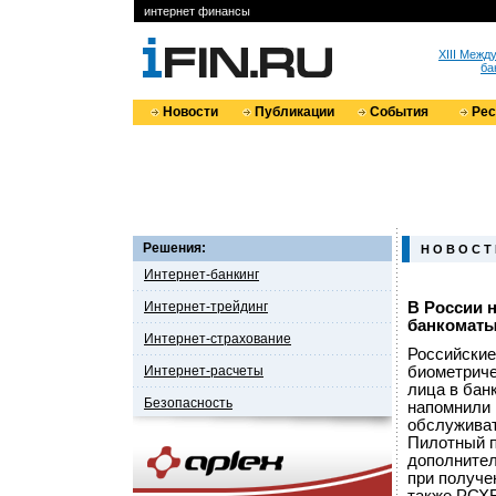
интернет финансы
XIII Меж
ба
Новости
Публикации
События
Ре
Решения:
Н О В О С Т
Интернет-банкинг
Интернет-трейдинг
В России 
банкомат
Интернет-страхование
Российские
Интернет-расчеты
биометриче
лица в бан
Безопасность
напомнили 
обслуживат
Пилотный п
дополнител
при получе