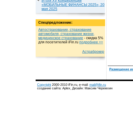
Итоги XV Конференции
«МОБИЛЬНЫЕ ФИНАНСЫ 2025», 20
мая 2025
Спецпредложение:
Автострахование, страхование
автомобиля, страхование жизни,
медицинское страхование
- cкидка 5%
для посетителей iFin.ru
подробнеe >>
Астраброкер
Размещение и
Copyright
2000-2010 iFin.ru, e-mail:
mail@ifin.ru
создание сайта: Aplex, Дизайн: Максим Черемхин