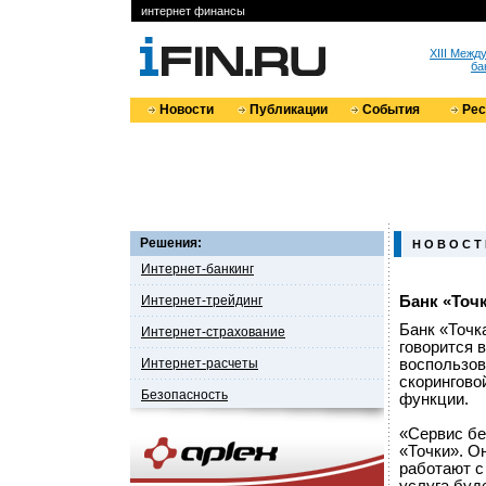
интернет финансы
XIII Меж
ба
Новости
Публикации
События
Ре
Решения:
Н О В О С Т
Интернет-банкинг
Интернет-трейдинг
​Банк «​То
Банк «Точк
Интернет-страхование
говорится 
Интернет-расчеты
воспользов
скорингово
Безопасность
функции.
«Сервис бе
«Точки». О
работают с