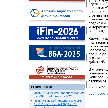
услуга буд
сделка раб
является «Т
появления 
с реквизит
помогает б
подсказки.
интерфейсе
ошибок», —
Кроме того
Пользовате
своевремен
налоговой.
полные дан
ограничени
действий.
В «Точке» 
большинств
Банк расши
ставкой от 
Рекомендуем:
15.03.2021
Итоги XXVI Международного Форума
все новост
iFin-2026, 3-4 февраля 2026
Итоги XII Международного форума
"ВБА 2025" 21-22 октября 2025