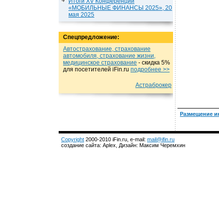
Итоги XV Конференции
«МОБИЛЬНЫЕ ФИНАНСЫ 2025», 20
мая 2025
Спецпредложение:
Автострахование, страхование
автомобиля, страхование жизни,
медицинское страхование
- cкидка 5%
для посетителей iFin.ru
подробнеe >>
Астраброкер
Размещение и
Copyright
2000-2010 iFin.ru, e-mail:
mail@ifin.ru
создание сайта: Aplex, Дизайн: Максим Черемхин