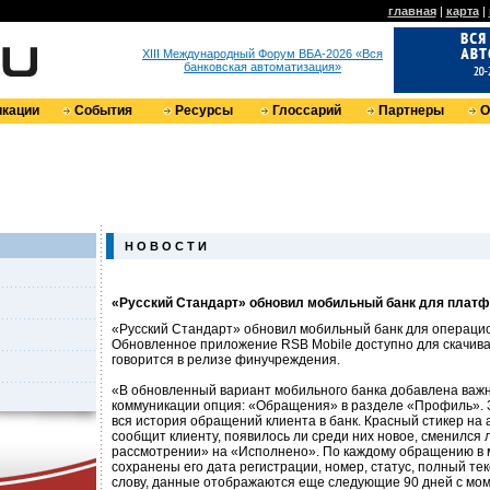
главная
|
карта
|
XIII Международный Форум ВБА-2026 «Вся
банковская автоматизация»
кации
События
Ресурсы
Глоссарий
Партнеры
О
Н О В О С Т И
«​Русский Стандарт»​ обновил мобильный банк для плат
«Русский Стандарт» обновил мобильный банк для операци
Обновленное приложение RSB Mobile доступно для скачиван
говорится в релизе финучреждения.
«В обновленный вариант мобильного банка добавлена важн
коммуникации опция: «Обращения» в разделе «Профиль». 
вся история обращений клиента в банк. Красный стикер на
сообщит клиенту, появилось ли среди них новое, сменился л
рассмотрении» на «Исполнено». По каждому обращению в 
сохранены его дата регистрации, номер, статус, полный текс
слову, данные отображаются еще следующие 90 дней с мо