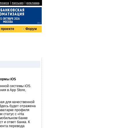
поиск
|
письмо
|
реклама
 проекте
Форум
формы iOS
онной системы iOS.
ия в App Store,
ая для качественной
Здесь будет отражена
 аватарке профиля
и статус с «На
мобильном банке
т и ответ банка. К
мента перевода