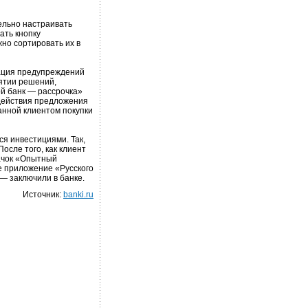
ельно настраивать
ать кнопку
жно сортировать их в
ация предупреждений
нятии решений,
ой банк — рассрочка»
 действия предложения
ранной клиентом покупки
я инвестициями. Так,
осле того, как клиент
начок «Опытный
е приложение «Русского
— заключили в банке.
Источник:
banki.ru