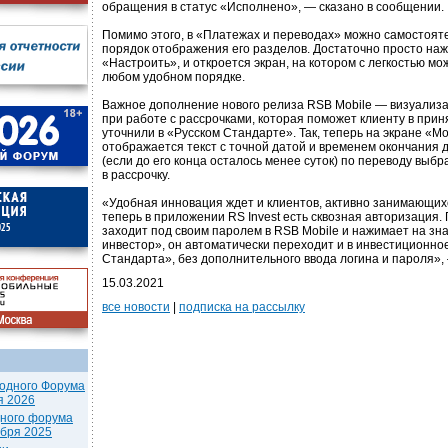
обращения в статус «Исполнено», — сказано в сообщении.
Помимо этого, в «Платежах и переводах» можно самостоят
порядок отображения его разделов. Достаточно просто наж
«Настроить», и откроется экран, на котором с легкостью мо
любом удобном порядке.
Важное дополнение нового релиза RSB Mobile — визуализ
при работе с рассрочками, которая поможет клиенту в при
уточнили в «Русском Стандарте». Так, теперь на экране «М
отображается текст с точной датой и временем окончания
(если до его конца осталось менее суток) по переводу выб
в рассрочку.
«Удобная инновация ждет и клиентов, активно занимающихс
теперь в приложении RS Invest есть сквозная авторизация. П
заходит под своим паролем в RSB Mobile и нажимает на з
инвестор», он автоматически переходит и в инвестиционно
Стандарта», без дополнительного ввода логина и пароля», 
15.03.2021
все новости
|
подписка на рассылку
одного Форума
я 2026
дного форума
ября 2025