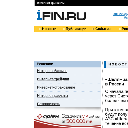
интернет финансы
XIII Меж
ба
Новости
Публикации
События
Ре
Решения:
Н О В О С Т
Интернет-банкинг
Интернет-трейдинг
«Шелл» за
в России
Интернет-страхование
C начала я
Интернет-расчеты
через Сист
более чем 
Безопасность
При этом в
будут полу
АЗС «Шелл
течение все