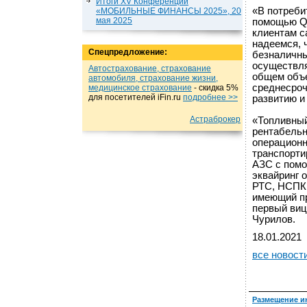
Итоги XV Конференции
«В потреби
«МОБИЛЬНЫЕ ФИНАНСЫ 2025», 20
мая 2025
помощью Q
клиентам с
надеемся, 
Спецпредложение:
безналичны
осуществл
Автострахование, страхование
общем объе
автомобиля, страхование жизни,
среднесроч
медицинское страхование
- cкидка 5%
для посетителей iFin.ru
подробнеe >>
развитию и
Астраброкер
«Топливный
рентабельн
операционн
транспорти
АЗС с помо
эквайринг 
РТС, НСПК 
имеющий пр
первый виц
Чурилов.
18.01.2021
все новост
Размещение и