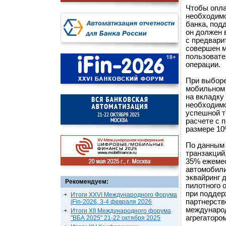
Чтобы опла
необходимо
банка, под
он должен 
c предвари
совершен м
пользовате
операции.
При выборе
мобильном 
на вкладку
необходимо
успешной т
расчете с 
размере 10
По данным 
транзакций
35% ежемес
автомобили
эквайринг 
Рекомендуем:
пилотного 
при поддер
Итоги XXVI Международного Форума
партнерств
iFin-2026, 3-4 февраля 2026
междунаро
Итоги XII Международного форума
агрегаторо
"ВБА 2025" 21-22 октября 2025