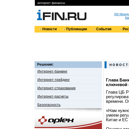
интернет финансы
XIII Меж
ба
Новости
Публикации
События
Ре
Решения:
Н О В О С Т
Интернет-банкинг
Интернет-трейдинг
Глава Бан
ключевой 
Интернет-страхование
Глава ЦБ Р
Интернет-расчеты
регулирова
времени. О
Безопасность
«Нам нужно
умеем регу
Китае и ЕС