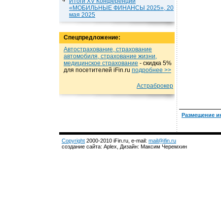
Итоги XV Конференции
«МОБИЛЬНЫЕ ФИНАНСЫ 2025», 20
мая 2025
Спецпредложение:
Автострахование, страхование
автомобиля, страхование жизни,
медицинское страхование
- cкидка 5%
для посетителей iFin.ru
подробнеe >>
Астраброкер
Размещение и
Copyright
2000-2010 iFin.ru, e-mail:
mail@ifin.ru
создание сайта: Aplex, Дизайн: Максим Черемхин