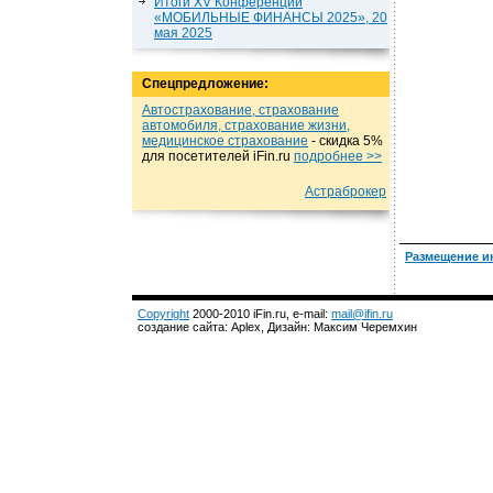
Итоги XV Конференции
«МОБИЛЬНЫЕ ФИНАНСЫ 2025», 20
мая 2025
Спецпредложение:
Автострахование, страхование
автомобиля, страхование жизни,
медицинское страхование
- cкидка 5%
для посетителей iFin.ru
подробнеe >>
Астраброкер
Размещение и
Copyright
2000-2010 iFin.ru, e-mail:
mail@ifin.ru
создание сайта: Aplex, Дизайн: Максим Черемхин