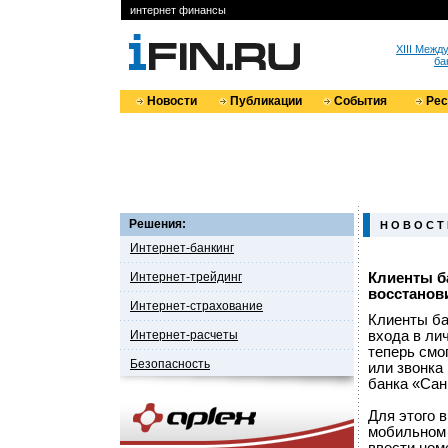
интернет финансы
XIII Меж
ба
Новости
Публикации
События
Ре
Решения:
Н О В О С Т
Интернет-банкинг
Интернет-трейдинг
Клиенты б
восстанов
Интернет-страхование
Клиенты ба
Интернет-расчеты
входа в ли
теперь смо
Безопасность
или звонка
банка «Сан
Для этого 
мобильном 