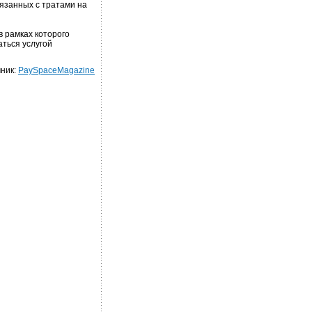
вязанных с тратами на
в рамках которого
аться услугой
ник:
PaySpaceMagazine