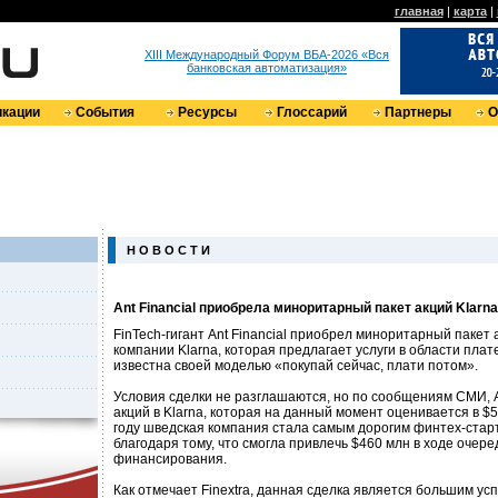
главная
|
карта
|
XIII Международный Форум ВБА-2026 «Вся
банковская автоматизация»
кации
События
Ресурсы
Глоссарий
Партнеры
О
Н О В О С Т И
Ant Financial приобрела миноритарный пакет акций Klarna
FinTech-гигант Ant Financial приобрел миноритарный пакет
компании Klarna, которая предлагает услуги в области пла
известна своей моделью «покупай сейчас, плати потом».
Условия сделки не разглашаются, но по сообщениям СМИ, 
акций в Klarna, которая на данный момент оценивается в $
году шведская компания стала самым дорогим финтех-стар
благодаря тому, что смогла привлечь $460 млн в ходе очер
финансирования.
Как отмечает Finextra, данная сделка является большим усп