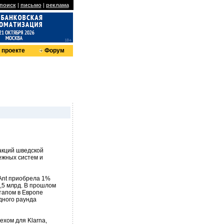
поиск
|
письмо
|
реклама
 проекте
Форум
 акций шведской
тежных систем и
Ant приобрела 1%
5,5 млрд. В прошлом
тапом в Европе
едного раунда
ехом для Klarna,