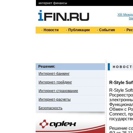
интернет финансы
XIII Меж
ба
Новости
Публикации
События
Ре
Решения:
Н О В О С Т
Интернет-банкинг
Интернет-трейдинг
R-Style So
R-Style So
Интернет-страхование
Росреестро
Интернет-расчеты
электронны
Функционал
Безопасность
Обмен с Ро
Connect, п
государст
Решение со