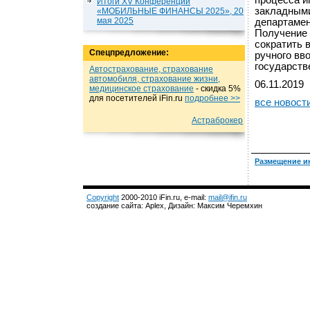
процесса и
Итоги XV Конференции
закладными
«МОБИЛЬНЫЕ ФИНАНСЫ 2025», 20
мая 2025
департамен
Получение 
сократить 
Спецпредложение:
ручного вв
государств
Автострахование, страхование
автомобиля, страхование жизни,
06.11.2019
медицинское страхование
- cкидка 5%
для посетителей iFin.ru
подробнеe >>
все новост
Астраброкер
Размещение и
Copyright
2000-2010 iFin.ru, e-mail:
mail@ifin.ru
создание сайта: Aplex, Дизайн: Максим Черемхин