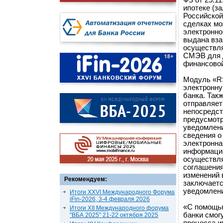
ФЗ от 25.1
ипотеке (з
Российской
сделках мо
электронно
выдана вза
осуществля
СМЭВ для д
финансовой
Модуль «RS
электронну
банка. Так
отправляет
непосредст
предусмотр
уведомлени
сведения о
электронна
информации
осуществля
соглашения
изменений 
Рекомендуем:
заключаетс
уведомлени
Итоги XXVI Международного Форума
iFin-2026, 3-4 февраля 2026
«С помощью
Итоги XII Международного форума
банки смог
"ВБА 2025" 21-22 октября 2025