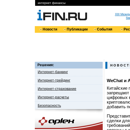
интернет финансы
XIII Меж
ба
Новости
Публикации
События
Ре
Решения:
Н О В О С Т
Интернет-банкинг
Интернет-трейдинг
WeChat и 
Китайские 
Интернет-страхование
запрещают 
Интернет-расчеты
цифровых в
криптовалю
Безопасность
добавить п
Представит
сделки для
требований