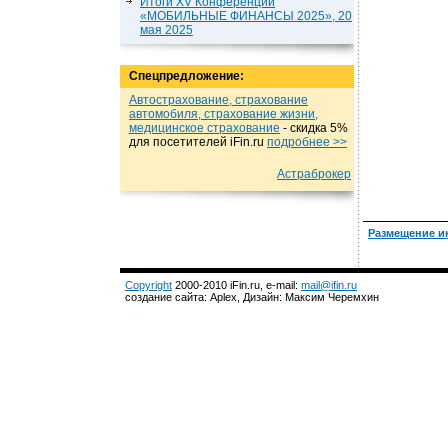
Итоги XV Конференции
«МОБИЛЬНЫЕ ФИНАНСЫ 2025», 20
мая 2025
Спецпредложение:
Автострахование, страхование
автомобиля, страхование жизни,
медицинское страхование
- cкидка 5%
для посетителей iFin.ru
подробнеe >>
Астраброкер
Размещение и
Copyright
2000-2010 iFin.ru, e-mail:
mail@ifin.ru
создание сайта: Aplex, Дизайн: Максим Черемхин