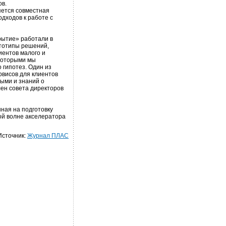
ов.
яется совместная
дходов к работе с
рытие» работали в
ототипы решений,
иентов малого и
 которыми мы
 гипотез. Один из
рвисов для клиентов
ными и знаний о
лен совета директоров
ная на подготовку
ой волне акселератора
Источник:
Журнал ПЛАС