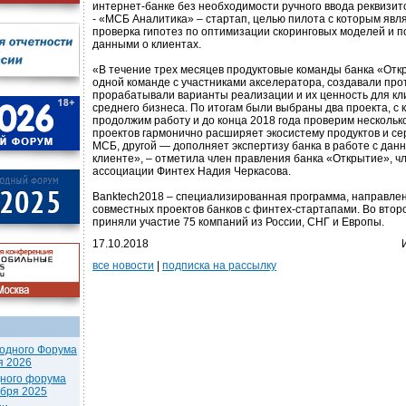
интернет-банке без необходимости ручного ввода реквизит
- «МСБ Аналитика» – стартап, целью пилота с которым явл
проверка гипотез по оптимизации скоринговых моделей и по
данными о клиентах.
«В течение трех месяцев продуктовые команды банка «Отк
одной команде с участниками акселератора, создавали пр
прорабатывали варианты реализации и их ценность для кл
среднего бизнеса. По итогам были выбраны два проекта, с
продолжим работу и до конца 2018 года проверим несколько
проектов гармонично расширяет экосистему продуктов и се
МСБ, другой — дополняет экспертизу банка в работе с дан
клиенте», – отметила член правления банка «Открытие», ч
ассоциации Финтех Надия Черкасова.
Banktech2018 – специализированная программа, направлен
совместных проектов банков с финтех-стартапами. Во втор
приняли участие 75 компаний из России, СНГ и Европы.
17.10.2018
все новости
|
подписка на рассылку
одного Форума
я 2026
дного форума
ября 2025