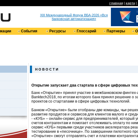
главная
|
карта
|
XIII Международный Форум ВБА-2026 «Вся
банковская автоматизация»
кации
События
Ресурсы
Глоссарий
Партнеры
О
Н О В О С Т И
Открытие запускает два стартапа в сфере цифровых тех
Банк «Открытие» принял участие в межбанковском финтех
Banktech2018, по итогам которого банк принял решение о з
проектов со стартапами в сфере цифровых технологий.
Банком «Открытие» были отобраны две команды, чьи реше
развитие продуктов и сервисов для клиентов малого и сред
- «КУБ» – онлайн-сервис для предпринимателей, который 
счетов контрагентам и помогает отслеживать оплату по ним
сервис «КУБ» первыми среди участников акселератора реа
тестирование в «песочнице». По завершении пилотного пр
«Открытие» смогут отправлять счет и платежки контрагент