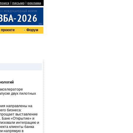
поиск
|
письмо
|
реклама
 проекте
Форум
нологий
-акселераторе
апуске двух пилотных
ния направлены на
него бизнеса:
упрощает выставление
. Банк «Открытие» и
лизовали интеграцию и
оекта клиенты банка
ам напрямую в