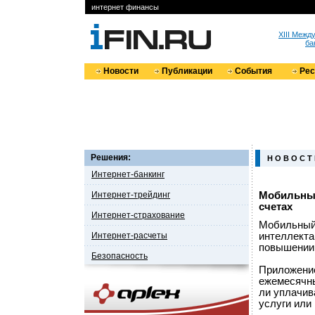
интернет финансы
XIII Меж
ба
Новости
Публикации
События
Ре
Решения:
Н О В О С Т
Интернет-банкинг
Интернет-трейдинг
Мобильный
счетах
Интернет-страхование
Мобильный 
Интернет-расчеты
интеллекта
повышении 
Безопасность
Приложение
ежемесячны
ли уплачив
услуги или 