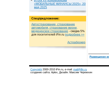
Итоги XV Конференции
«МОБИЛЬНЫЕ ФИНАНСЫ 2025», 20
мая 2025
Спецпредложение:
Автострахование, страхование
автомобиля, страхование жизни,
медицинское страхование
- cкидка 5%
для посетителей iFin.ru
подробнеe >>
Астраброкер
Размещение и
Copyright
2000-2010 iFin.ru, e-mail:
mail@ifin.ru
создание сайта: Aplex, Дизайн: Максим Черемхин