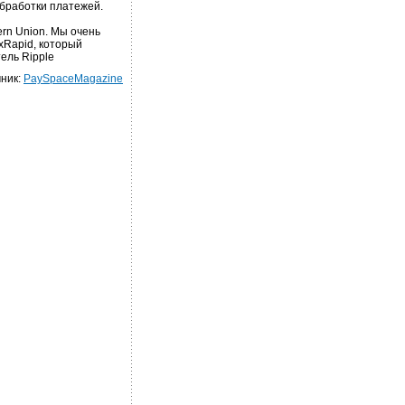
обработки платежей.
rn Union. Мы очень
xRapid, который
ель Ripple
ник:
PaySpaceMagazine