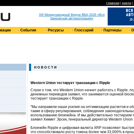
главная
|
карта
|
XIII Международный Форум ВБА-2026 «Вся
банковская автоматизация»
кации
События
Ресурсы
Глоссарий
Партнеры
О
Н О В О С Т И
Western Union тестирует транзакции с Ripple
Слухи о том, что Western Union начнет работать с Ripple, 
денежных переводов заявил, что занимается оценкой block
тестирует транзакции с Ripple.
"Мы направили наши усилия на оптимизацию расчетов и об
также в сферу регулирования, соблюдения законодательны
использованию блокчейна. И мы действительно тестируем тр
заявил Хикмет Эрсек, генеральный директор Western Union
Блокчейн Ripple и цифровая валюта XRP позволяют быстре
что способствовало росту токена более чем 33,000% в прош