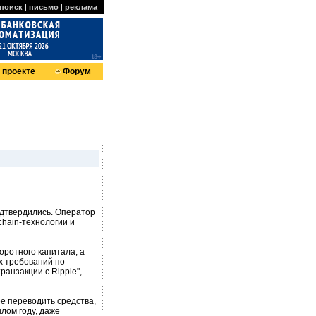
поиск
|
письмо
|
реклама
 проекте
Форум
подтвердились. Оператор
chain-технологии и
оротного капитала, а
х требований по
анзакции с Ripple", -
е переводить средства,
лом году, даже