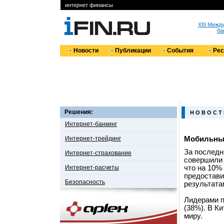
интернет финансы
XIII Меж
ба
Новости
Публикации
События
Ре
Решения:
Н О В О С Т
Интернет-банкинг
Интернет-трейдинг
Мобильные
За последн
Интернет-страхование
совершили 
Интернет-расчеты
что на 10%
предостави
Безопасность
результата
Лидерами п
(38%). В К
миру.