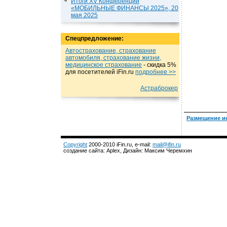
Итоги XV Конференции
«МОБИЛЬНЫЕ ФИНАНСЫ 2025», 20
мая 2025
Спецпредложение:
Автострахование, страхование
автомобиля, страхование жизни,
медицинское страхование
- cкидка 5%
для посетителей iFin.ru
подробнеe >>
Астраброкер
Размещение и
Copyright
2000-2010 iFin.ru, e-mail:
mail@ifin.ru
создание сайта: Aplex, Дизайн: Максим Черемхин