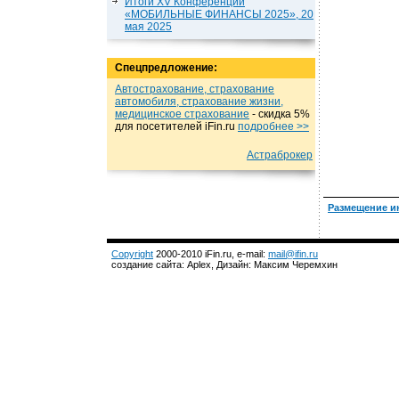
Итоги XV Конференции
«МОБИЛЬНЫЕ ФИНАНСЫ 2025», 20
мая 2025
Спецпредложение:
Автострахование, страхование
автомобиля, страхование жизни,
медицинское страхование
- cкидка 5%
для посетителей iFin.ru
подробнеe >>
Астраброкер
Размещение и
Copyright
2000-2010 iFin.ru, e-mail:
mail@ifin.ru
создание сайта: Aplex, Дизайн: Максим Черемхин