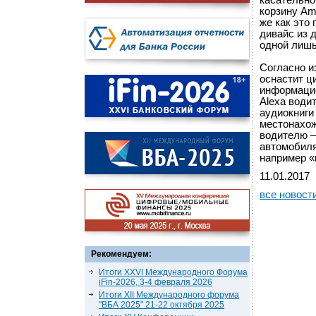
касательно
корзину Am
же как это
дивайс из 
одной лишь
Согласно и
оснастит ц
информацио
Alexa води
аудиокниги
местонахож
водителю —
автомобиля
например «
11.01.2017
все новост
Рекомендуем:
Итоги XXVI Международного Форума
iFin-2026, 3-4 февраля 2026
Итоги XII Международного форума
"ВБА 2025" 21-22 октября 2025