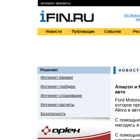
интернет финансы
XIII Меж
ба
Новости
Публикации
События
Ре
Решения:
Н О В О С Т
Интернет-банкинг
Интернет-трейдинг
Amazon и 
авто
Интернет-страхование
Ford Motor
Интернет-расчеты
которое пр
Alexa в авт
Безопасность
С помощью 
находясь в
С помощью 