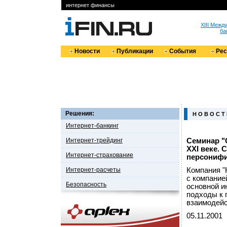
интернет финансы
XIII Меж
ба
Новости
Публикации
События
Ре
Решения:
Н О В О С Т
Интернет-банкинг
Интернет-трейдинг
Семинар "C
XXI веке.
Интернет-страхование
персонифи
Интернет-расчеты
Компания "
с компанией
Безопасность
основной и
подходы к 
взаимодейс
05.11.2001