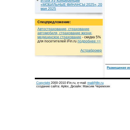
Итоги XV Конференции
«МОБИЛЬНЫЕ ФИНАНСЫ 2025», 20
мая 2025
Спецпредложение:
Автострахование, страхование
автомобиля, страхование жизни,
медицинское страхование
- cкидка 5%
для посетителей iFin.ru
подробнеe >>
Астраброкер
Размещение и
Copyright
2000-2010 iFin.ru, e-mail:
mail@ifin.ru
создание сайта: Aplex, Дизайн: Максим Черемхин