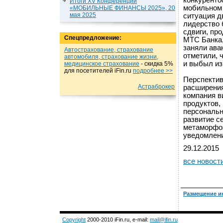
конкуренто
Итоги XV Конференции
мобильном 
«МОБИЛЬНЫЕ ФИНАНСЫ 2025», 20
мая 2025
ситуация д
лидерство 
сдвиги, пр
Спецпредложение:
МТС Банка,
заняли ава
Автострахование, страхование
отметили, 
автомобиля, страхование жизни,
и выбыл из
медицинское страхование
- cкидка 5%
для посетителей iFin.ru
подробнеe >>
Перспектив
Астраброкер
расширения
компания в
продуктов,
персональн
развитие с
метаморфоз
уведомлени
29.12.2015
все новост
Размещение и
Copyright
2000-2010 iFin.ru, e-mail:
mail@ifin.ru