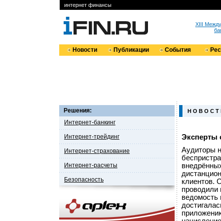
интернет финансы
XIII Меж
ба
Новости
Публикации
События
Ре
Решения:
Н О В О С Т
Интернет-банкинг
Интернет-трейдинг
Эксперты 
Аудиторы н
Интернет-страхование
беспристра
Интернет-расчеты
внедрённых
дистанцион
Безопасность
клиентов. 
проводили 
ведомость 
достигалас
приложению