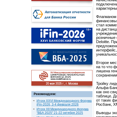
начисление
подключени
характерны
Флагманом 
финансовых
стал комме
на дистанц
учреждение
розничные 
Deloitte. 
предложенн
интерфейс,
уникальнос
Второе мес
на то что 
лишена ген
сохранении 
Тройку лид
Альфа-Банк
как оно св
Рекомендуем:
таблице. Д
от таких ф
Итоги XXVI Международного Форума
Росбанк, Х
iFin-2026, 3-4 февраля 2026
Итоги XII Международного форума
Выводы экс
"ВБА 2025" 21-22 октября 2025