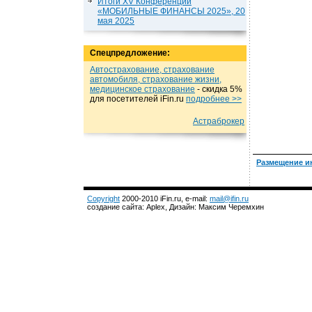
Итоги XV Конференции
«МОБИЛЬНЫЕ ФИНАНСЫ 2025», 20
мая 2025
Спецпредложение:
Автострахование, страхование
автомобиля, страхование жизни,
медицинское страхование
- cкидка 5%
для посетителей iFin.ru
подробнеe >>
Астраброкер
Размещение и
Copyright
2000-2010 iFin.ru, e-mail:
mail@ifin.ru
создание сайта: Aplex, Дизайн: Максим Черемхин