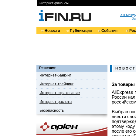
интернет финансы
XIII Меж
ба
Новости
Публикации
События
Ре
Решения:
Н О В О С Т
Интернет-банкинг
Интернет-трейдинг
За товары
AliExpress
Интернет-страхование
России нал
Интернет-расчеты
российском
Безопасность
Выбрав опц
ввести сво
подтвержде
этому коду
после его 