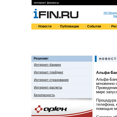
интернет финансы
XIII Меж
ба
Новости
Публикации
События
Ре
Решения:
Н О В О С Т
Интернет-банкинг
Интернет-трейдинг
Альфа-Бан
Альфа-Банк
Интернет-страхование
мгновенно 
Интернет-расчеты
Проведение
мире запус
Безопасность
Процедура 
телефона, 
помощью мо