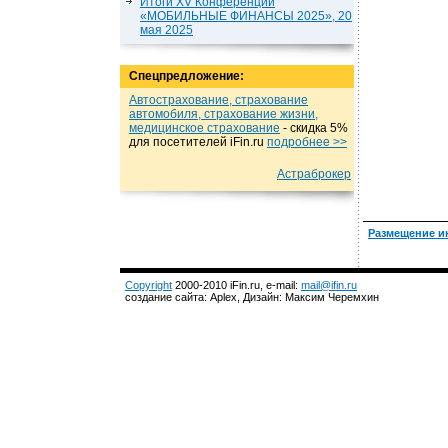
Итоги XV Конференции
«МОБИЛЬНЫЕ ФИНАНСЫ 2025», 20
мая 2025
Спецпредложение:
Автострахование, страхование
автомобиля, страхование жизни,
медицинское страхование
- cкидка 5%
для посетителей iFin.ru
подробнеe >>
Астраброкер
Размещение и
Copyright
2000-2010 iFin.ru, e-mail:
mail@ifin.ru
создание сайта: Aplex, Дизайн: Максим Черемхин