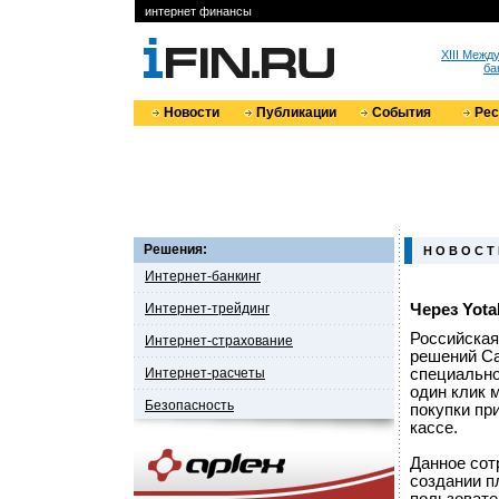
интернет финансы
XIII Меж
ба
Новости
Публикации
События
Ре
Решения:
Н О В О С Т
Интернет-банкинг
Интернет-трейдинг
Через Yot
Российская
Интернет-страхование
решений Ca
Интернет-расчеты
специально
один клик 
Безопасность
покупки пр
кассе.
Данное сот
создании 