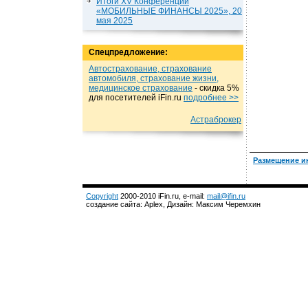
Итоги XV Конференции
«МОБИЛЬНЫЕ ФИНАНСЫ 2025», 20
мая 2025
Спецпредложение:
Автострахование, страхование
автомобиля, страхование жизни,
медицинское страхование
- cкидка 5%
для посетителей iFin.ru
подробнеe >>
Астраброкер
Размещение и
Copyright
2000-2010 iFin.ru, e-mail:
mail@ifin.ru
создание сайта: Aplex, Дизайн: Максим Черемхин