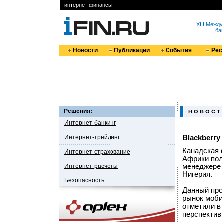
интернет финансы
XIII Меж
ба
Новости
Публикации
События
Ре
Решения:
Н О В О С Т
Интернет-банкинг
Интернет-трейдинг
Blackberr
Канадская 
Интернет-страхование
Африки по
Интернет-расчеты
менеджере 
Нигерия.
Безопасность
Данный про
рынок моби
отметили в
перспектив