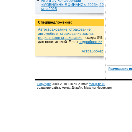
Итоги XV Конференции
«МОБИЛЬНЫЕ ФИНАНСЫ 2025», 20
мая 2025
Спецпредложение:
Автострахование, страхование
автомобиля, страхование жизни,
медицинское страхование
- cкидка 5%
для посетителей iFin.ru
подробнеe >>
Астраброкер
Размещение и
Copyright
2000-2010 iFin.ru, e-mail:
mail@ifin.ru
создание сайта: Aplex, Дизайн: Максим Черемхин