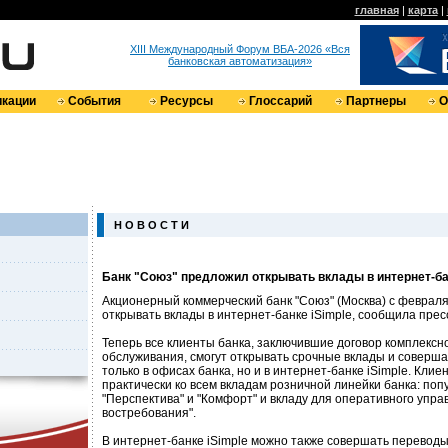
главная
|
карта
|
XIII Международный Форум ВБА-2026 «Вся
банковская автоматизация»
кации
События
Ресурсы
Глоссарий
Партнеры
О
Н О В О С Т И
Банк "Союз" предложил открывать вклады в интернет-ба
Акционерный коммерческий банк "Союз" (Москва) с февраля
открывать вклады в интернет-банке iSimple, сообщила прес
Теперь все клиенты банка, заключившие договор комплексно
обслуживания, смогут открывать срочные вклады и соверша
только в офисах банка, но и в интернет-банке iSimple. Клие
практически ко всем вкладам розничной линейки банка: поп
"Перспектива" и "Комфорт" и вкладу для оперативного упра
востребования".
В интернет-банке iSimple можно также совершать переводы