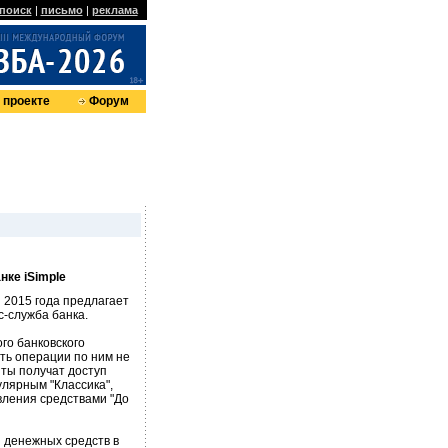
поиск
|
письмо
|
реклама
 проекте
Форум
нке iSimple
 2015 года предлагает
с-служба банка.
го банковского
ть операции по ним не
нты получат доступ
улярным "Классика",
вления средствами "До
 денежных средств в