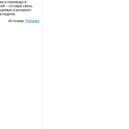
ка и переводы в
сий – сотовую связь,
ршаемые в интернет-
 в неделю.
Источник:
FinNews