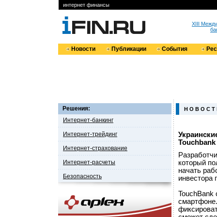
интернет финансы
XIII Меж
ба
Новости
Публикации
События
Ре
Решения:
Н О В О С Т
Интернет-банкинг
Интернет-трейдинг
Украински
Touchbank
Интернет-страхование
Разработчи
Интернет-расчеты
который по
начать раб
Безопасность
инвестора 
TouchBank 
смартфоне.
фиксироват