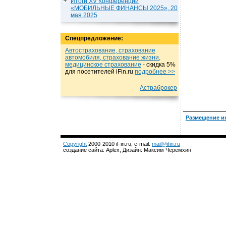
Итоги XV Конференции
«МОБИЛЬНЫЕ ФИНАНСЫ 2025», 20
мая 2025
Спецпредложение:
Автострахование, страхование
автомобиля, страхование жизни,
медицинское страхование
- cкидка 5%
для посетителей iFin.ru
подробнеe >>
Астраброкер
Размещение и
Copyright
2000-2010 iFin.ru, e-mail:
mail@ifin.ru
создание сайта: Aplex, Дизайн: Максим Черемхин