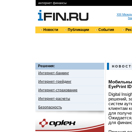
интернет финансы
XIII Меж
ба
Новости
Публикации
События
Ре
Решения:
Н О В О С Т
Интернет-банкинг
Интернет-трейдинг
Мобильный
EyePrint ID
Интернет-страхование
Digital In
Интернет-расчеты
решений, з
систем аут
Безопасность
клиентам к
для получе
Ожидается,
для финанс