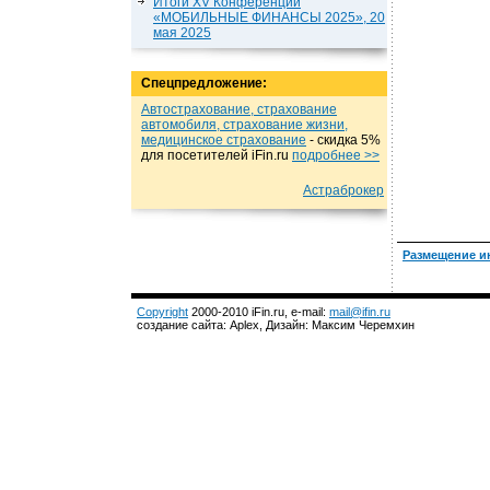
Итоги XV Конференции
«МОБИЛЬНЫЕ ФИНАНСЫ 2025», 20
мая 2025
Спецпредложение:
Автострахование, страхование
автомобиля, страхование жизни,
медицинское страхование
- cкидка 5%
для посетителей iFin.ru
подробнеe >>
Астраброкер
Размещение и
Copyright
2000-2010 iFin.ru, e-mail:
mail@ifin.ru
создание сайта: Aplex, Дизайн: Максим Черемхин