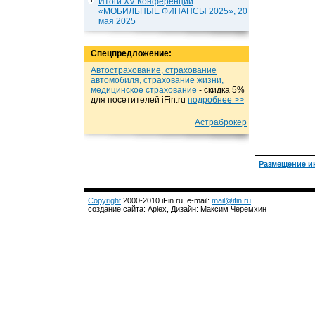
Итоги XV Конференции
«МОБИЛЬНЫЕ ФИНАНСЫ 2025», 20
мая 2025
Спецпредложение:
Автострахование, страхование
автомобиля, страхование жизни,
медицинское страхование
- cкидка 5%
для посетителей iFin.ru
подробнеe >>
Астраброкер
Размещение и
Copyright
2000-2010 iFin.ru, e-mail:
mail@ifin.ru
создание сайта: Aplex, Дизайн: Максим Черемхин