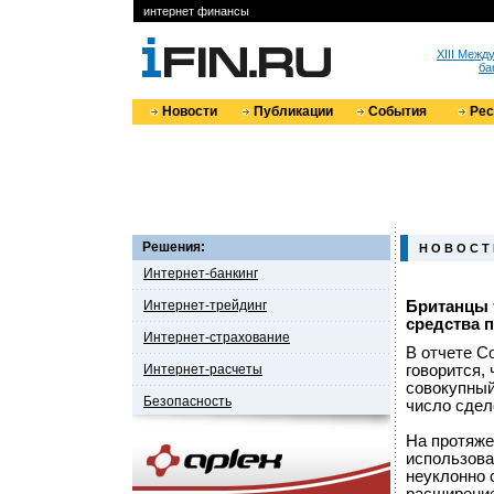
интернет финансы
XIII Меж
ба
Новости
Публикации
События
Ре
Решения:
Н О В О С Т
Интернет-банкинг
Интернет-трейдинг
Британцы 
средства 
Интернет-страхование
В отчете С
Интернет-расчеты
говорится,
совокупный
Безопасность
число сдел
На протяже
использова
неуклонно 