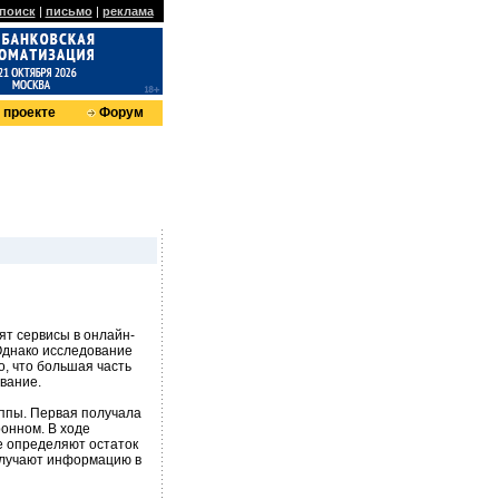
поиск
|
письмо
|
реклама
 проекте
Форум
т сервисы в онлайн-
Однако исследование
о, что большая часть
вание.
уппы. Первая получала
ронном. В ходе
ее определяют остаток
получают информацию в