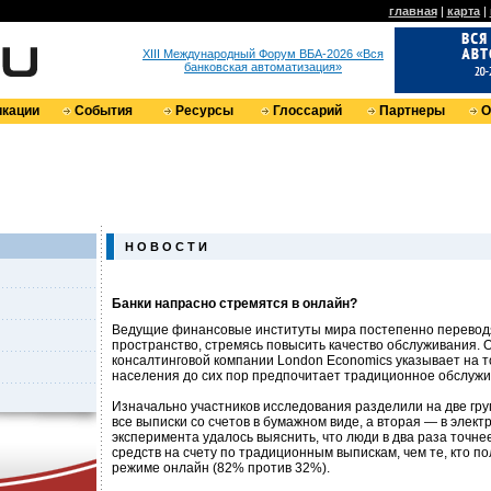
главная
|
карта
|
XIII Международный Форум ВБА-2026 «Вся
банковская автоматизация»
кации
События
Ресурсы
Глоссарий
Партнеры
О
Н О В О С Т И
Банки напрасно стремятся в онлайн?
Ведущие финансовые институты мира постепенно переводя
пространство, стремясь повысить качество обслуживания. 
консалтинговой компании London Economics указывает на т
населения до сих пор предпочитает традиционное обслужи
Изначально участников исследования разделили на две гр
все выписки со счетов в бумажном виде, а вторая — в элект
эксперимента удалось выяснить, что люди в два раза точн
средств на счету по традиционным выпискам, чем те, кто 
режиме онлайн (82% против 32%).