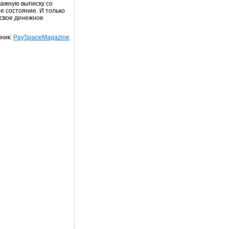
мажную выписку со
е состояние. И только
 свое денежное
ник:
PaySpaceMagazine