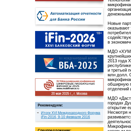
технологии
микрофинан
организаци
денежными 
Новые парт
оказывают 
потребител
содействую
в экономич
МДО «ХУМО»
крупнейших
2013 года 
республике
и третьей 
млн долл. 
микрофинан
обширную г
отделений 
МДО «Дастр
городах Ду
Рекомендуем:
открытие е
Несмотря н
Итоги XVI Международного Форума
развиваетс
iFin-2016, 9-10 февраля 2016
деятельно
Микрофинан
Спецпредложение: