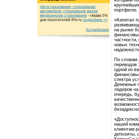
которым по
крупнейших
Автострахование, страхование
портфелю.
автомобиля, страхование жизни,
медицинское страхование
- cкидка 5%
«Капитал п
для посетителей iFin.ru
подробнеe >>
развивающи
на рынке б
Астраброкер
финансовых
частности,
новых техн
надежности
По словам 
переводов
одной из в
финансовых
спектра ус
Денежные п
лидеров на
очередь, б
качественн
возможност
безадресно
«Доступнос
нашей кома
клиентам р
депозиты, 