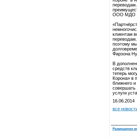
Короне″ в 
переводам.
преимущест
ООО МДО «
«Партнёрст
немногочис
клиентам в
переводам.
поэтому мы
долговреме
Фарзона Ну
В дополнен
средств кл
теперь мог
Корона» в 
ближнего и
совершать 
услуги уст
16.06.2014
все новост
Размещение и