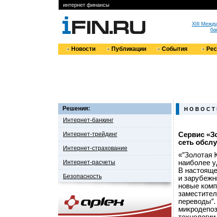
интернет финансы
XIII Меж
ба
Новости
Публикации
События
Ре
Решения:
Н О В О С Т
Интернет-банкинг
Интернет-трейдинг
Сервис «З
сеть обсл
Интернет-страхование
«″Золотая 
Интернет-расчеты
наиболее у
В настояще
Безопасность
и зарубежн
новые комп
заместител
переводы″.
микродепоз