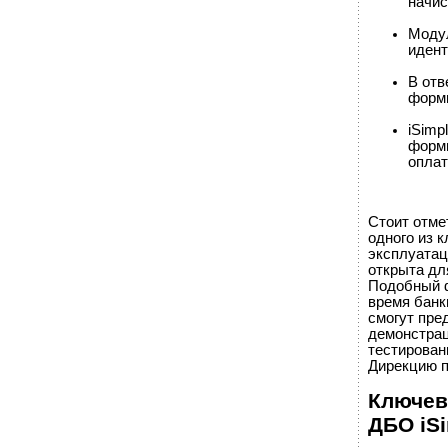
начис
Модул
иден
В отв
форми
iSimp
форми
опла
Стоит отме
одного из 
эксплуатац
открыта дл
Подобный ф
время банк
смогут пре
демонстрац
тестирован
Дирекцию п
Ключев
ДБО iSi