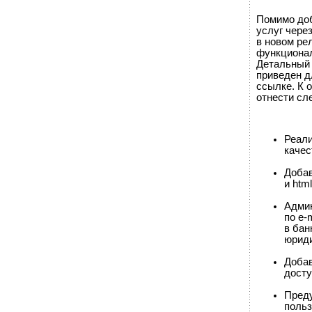
Помимо доб
услуг чере
в новом ре
функционал
Детальный 
приведен д
ссылке. К 
отнести сл
Реали
качес
Добав
и htm
Админ
по e-
в бан
юриди
Добав
досту
Пред
польз