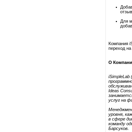
Добав
отзы
Для м
добав
Компания i
переход на
О Компании
iSimpleLab
программно
обслуживан
Ideas Cons
занимается
услуг на ф
Менеджмент
уровня, к
в сфере ди
команду од
Барсуков.