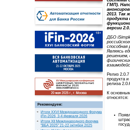
системы о
ГМП). Нап
анонсирова
2013. Так 
продукта 
функцион
версии 2.0
ДБО iSimpl
российског
способная 
Являясь е
решением, 
физических
взаимодейс
Релиз 2.0.
продукта и
релиза 2.0.
К основным
относятся:
Рекомендуем:
Итоги XXVI Международного Форума
Появл
iFin-2026, 3-4 февраля 2026
штраф
Итоги XII Международного форума
госуд
"ВБА 2025" 21-22 октября 2025