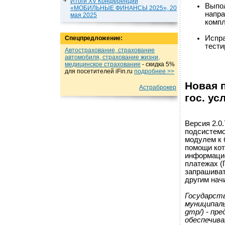
Итоги XV Конференции
Выпол
«МОБИЛЬНЫЕ ФИНАНСЫ 2025», 20
напра
мая 2025
компл
Испра
Спецпредложение:
тести
Автострахование, страхование
автомобиля, страхование жизни,
медицинское страхование
- cкидка 5%
для посетителей iFin.ru
подробнеe >>
Новая 
Астраброкер
гос. ус
Версия 2.0
подсистемо
модулем к 
помощи кот
информацио
платежах (
запрашиват
другим нач
Государст
муниципаль
gmp/) - пр
обеспечива