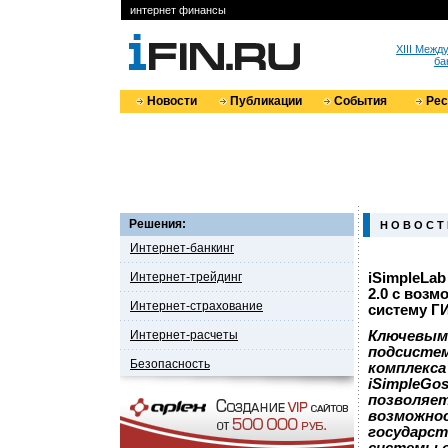
интернет финансы
XIII Меж
ба
Новости
Публикации
События
Ре
Решения:
Н О В О С Т
Интернет-банкинг
Интернет-трейдинг
iSimpleLab
2.0 с воз
Интернет-страхование
систему Г
Интернет-расчеты
Ключевым 
подсистем
Безопасность
комплекса
iSimpleGos
позволяет
возможнос
государст