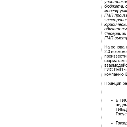
участника
бюджета, о
многофунк
ГМП произ
электронн
юридическ
обязатель
Федерации 
ГМП высту
На основан
2.0 возмож
произвести
форматам о
взаимодейс
ГИС ГМП че
компанию i
Принцип ра
В ГИС
ведом
ГИБДД
Госус
Гражд