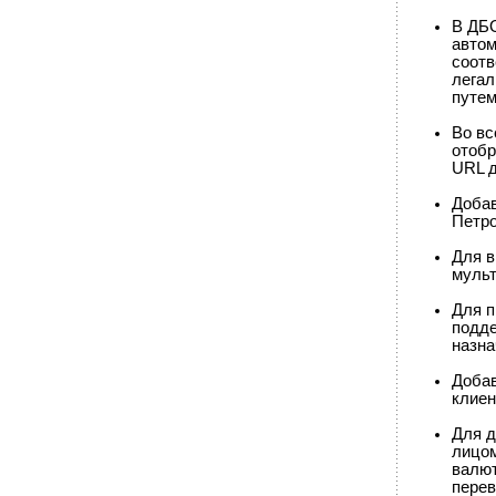
В ДБО
автом
соотв
легал
путем
Во вс
отобр
URL д
Добав
Петр
Для в
муль
Для п
подде
назна
Добав
клиен
Для д
лицом
валют
пере