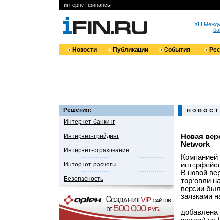
интернет финансы
XIII Меж
ба
Новости
Публикации
События
Ре
Решения:
Н О В О С Т
Интернет-банкинг
Интернет-трейдинг
Новая вер
Network
Интернет-страхование
Компанией 
Интернет-расчеты
интерфейса
В новой ве
Безопасность
торговли н
версии был
заявками н
добавлена 