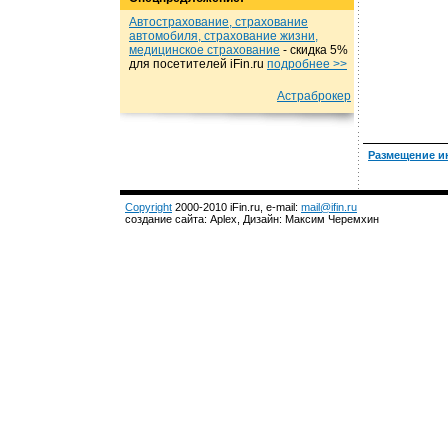
Автострахование, страхование
автомобиля, страхование жизни,
медицинское страхование
- cкидка 5%
для посетителей iFin.ru
подробнеe >>
Астраброкер
Размещение и
Copyright
2000-2010 iFin.ru, e-mail:
mail@ifin.ru
создание сайта: Aplex, Дизайн: Максим Черемхин